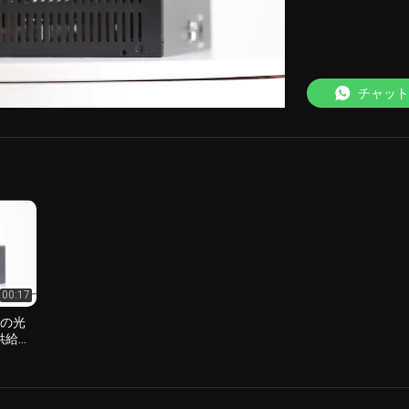
Loaded
:
100.00%
チャット
00:17
繊維の光
の供給の