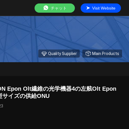
チャット
Visit Website
Quality Supplier
Main Products
PON Epon Olt繊維の光学機器4の左舷Olt Epon
型サイズの供給ONU
23