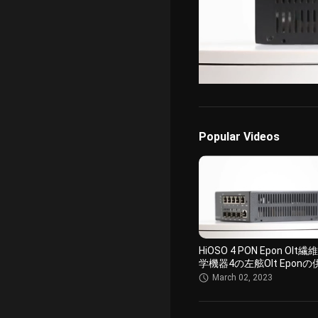
/
Unmute
Popular Videos
HiOSO 4 PON Epon Olt
学機器4の左舷Olt Epon
小型サイズの供給ONU
March 02, 2023