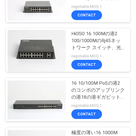
旅
18の港を転換する
negotiable MOQ:1
行
CONTACT
HiOSO 16 100Mの港2
品
100/1000MのRj45ネッ
質
トワーク スイッチ、光
ファイバケーブル スイ
negotiable MOQ:1
管
ッチ
CONTACT
理
16 10/100M PoEの港2
のコンボのアップリンク
私
の港18の港ギガビット
スイッチ
達
negotiable MOQ:1
CONTACT
に
連
極度の薄い16 1000M