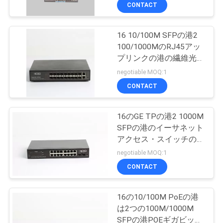
デ
CONTACT
オ
16 10/100M SFPの港2
100/1000MのRJ45アッ
私
プリンクの港の繊維光学
スイッチ
達
negotiable MOQ:1
CONTACT
に
つ
16のGE TPの港2 1000M
SFPの港のイーサネット
い
アクセス・スイッチの高
て
速
negotiable MOQ:1
CONTACT
工
16の10/100M PoEの港
場
は2つの100M/1000M
SFPの港POEギガビット