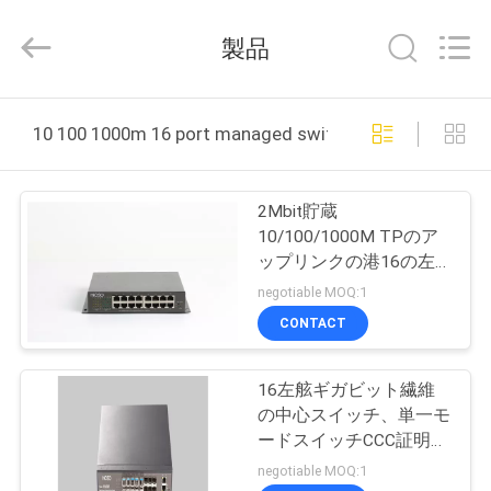
の
解
決
製品
supplier.
Copyright
©
2021
-
家
2026
10 100 1000m 16 port managed switch オンライン製造
HiOSO
Technology
Co.,
Ltd..
プ
All
Rights
2Mbit貯蔵
Reserved.
ロ
Developed
10/100/1000M TPのア
by
ップリンクの港16の左
ECER
ダ
舷繊維光学スイッチ
negotiable MOQ:1
ク
CONTACT
ト
16左舷ギガビット繊維
の中心スイッチ、単一モ
ビ
ードスイッチCCC証明繊
維スイッチ
negotiable MOQ:1