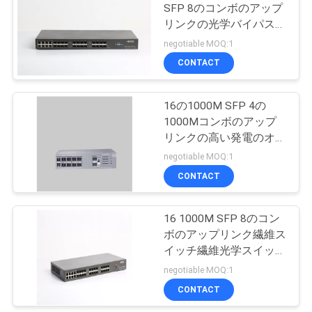
SFP 8のコンボのアップ
絡
リンクの光学バイパス
し
スイッチ24の港
negotiable MOQ:1
CONTACT
な
さ
16の1000M SFP 4の
1000Mコンボのアップ
い
リンクの高い発電のオプ
ティカル スイッチ20の
negotiable MOQ:1
港
ニ
CONTACT
ュ
16 1000M SFP 8のコン
ー
ボのアップリンク繊維ス
イッチ繊維光学スイッチ
ス
24港
negotiable MOQ:1
CONTACT
場